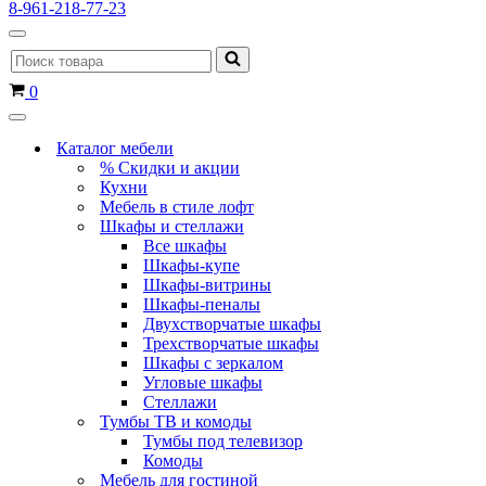
8-961-218-77-23
Меню
Искать...
навигации
Корзина
0
Меню
навигации
Каталог мебели
% Скидки и акции
Кухни
Мебель в стиле лофт
Шкафы и стеллажи
Все шкафы
Шкафы-купе
Шкафы-витрины
Шкафы-пеналы
Двухстворчатые шкафы
Трехстворчатые шкафы
Шкафы с зеркалом
Угловые шкафы
Стеллажи
Тумбы ТВ и комоды
Тумбы под телевизор
Комоды
Мебель для гостиной