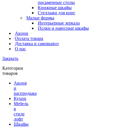
письменные столы
Книжные шкафы
Стеллажи для книг
Малые формы
Интерьерные зеркала
Полки и навесные шкафы
Акции
Оплата товара
Доставка и самовывоз
О нас
Закрыть
Категории
товаров
Акция
и
распродажа
Кухни
Мебель
в
стиле
лофт
Шкафы