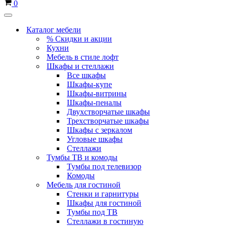
Корзина
0
Меню
навигации
Каталог мебели
% Скидки и акции
Кухни
Мебель в стиле лофт
Шкафы и стеллажи
Все шкафы
Шкафы-купе
Шкафы-витрины
Шкафы-пеналы
Двухстворчатые шкафы
Трехстворчатые шкафы
Шкафы с зеркалом
Угловые шкафы
Стеллажи
Тумбы ТВ и комоды
Тумбы под телевизор
Комоды
Мебель для гостиной
Стенки и гарнитуры
Шкафы для гостиной
Тумбы под ТВ
Стеллажи в гостиную