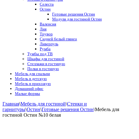
Селеста
Остин
Готовые решения Остин
Модули для гостиной Остин
Валенсия
Лия
Трувор
Сидней белый глянец
Ливерпуль
Румба
Тумбы под ТВ
Шкафы для гостиной
Стеллажи в гостиную
Полки в гостиную
Мебель для спальни
Мебель в детскую
Мебель в прихожую
Домашний офис
Малые формы
Главная
\
Мебель для гостиной
\
Стенки и
гарнитуры
\
Остин
\
Готовые решения Остин
\
Мебель для
гостиной Остин №10 белая