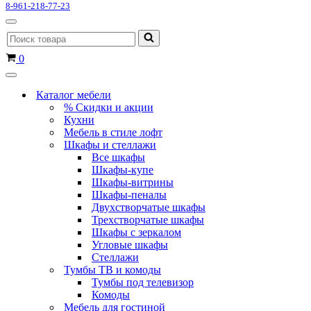
8-961-218-77-23
Меню
Искать...
навигации
Корзина
0
Меню
навигации
Каталог мебели
% Скидки и акции
Кухни
Мебель в стиле лофт
Шкафы и стеллажи
Все шкафы
Шкафы-купе
Шкафы-витрины
Шкафы-пеналы
Двухстворчатые шкафы
Трехстворчатые шкафы
Шкафы с зеркалом
Угловые шкафы
Стеллажи
Тумбы ТВ и комоды
Тумбы под телевизор
Комоды
Мебель для гостиной