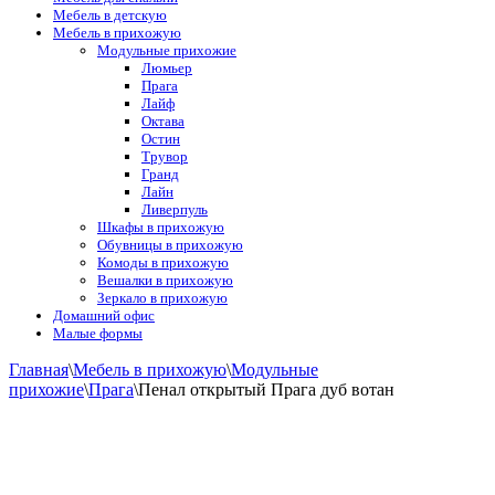
Мебель в детскую
Мебель в прихожую
Модульные прихожие
Люмьер
Прага
Лайф
Октава
Остин
Трувор
Гранд
Лайн
Ливерпуль
Шкафы в прихожую
Обувницы в прихожую
Комоды в прихожую
Вешалки в прихожую
Зеркало в прихожую
Домашний офис
Малые формы
Главная
\
Мебель в прихожую
\
Модульные
прихожие
\
Прага
\
Пенал открытый Прага дуб вотан