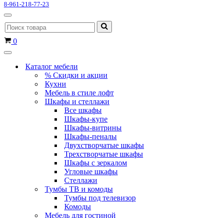
8-961-218-77-23
Меню
Искать...
навигации
Корзина
0
Меню
навигации
Каталог мебели
% Скидки и акции
Кухни
Мебель в стиле лофт
Шкафы и стеллажи
Все шкафы
Шкафы-купе
Шкафы-витрины
Шкафы-пеналы
Двухстворчатые шкафы
Трехстворчатые шкафы
Шкафы с зеркалом
Угловые шкафы
Стеллажи
Тумбы ТВ и комоды
Тумбы под телевизор
Комоды
Мебель для гостиной