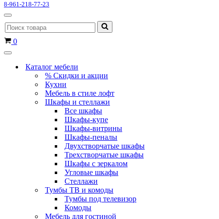
8-961-218-77-23
Меню
Искать...
навигации
Корзина
0
Меню
навигации
Каталог мебели
% Скидки и акции
Кухни
Мебель в стиле лофт
Шкафы и стеллажи
Все шкафы
Шкафы-купе
Шкафы-витрины
Шкафы-пеналы
Двухстворчатые шкафы
Трехстворчатые шкафы
Шкафы с зеркалом
Угловые шкафы
Стеллажи
Тумбы ТВ и комоды
Тумбы под телевизор
Комоды
Мебель для гостиной