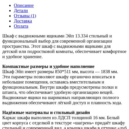
Эйп
Описание
13.334
Детали
85*51*184
Отзывы (1)
см
Доставка
Оплата
Шкаф с выдвижными ящиками Эйп 13.334 стильный и
функциональный выбор для современной организации
пространства. Этот шкаф с выдвижными ящиками для
детской или подростковой комнаты, обеспечивает комфортное
и удобное хранение.
Компактные размеры и удобное наполнение
Шкаф Эйп имеет размеры 850*511 мм, высота — 1838 мм.
Эти параметры позволяют шкафу органично вписаться в
небольшие помещения, оставаясь вместительным и
функциональным. Внутри шкафа предусмотрены полки и
штанга, что обеспечивает удобную организацию вещей.
Выдвижные ящики на шариковых направляющих полного
выдвижения обеспечивают лёгкий доступ и плавность хода.
Надёжные материалы и стильный дизайн
Каркас шкафа выполнен из ЛДСП толщиной 16 мм. Белый
цвет корпуса с отделкой в текстуре «шагрень» придаёт шкафу
стильный и современный вид, а крышка шкафа в оттенке «дуб