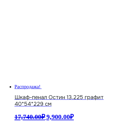
Распродажа!
Шкаф-пенал Остин 13.225 графит
40*54*229 см
Первоначальная
Текущая
17,740.00
₽
9,900.00
₽
цена
цена:
составляла
9,900.00₽.
17,740.00₽.