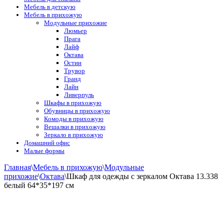
Мебель в детскую
Мебель в прихожую
Модульные прихожие
Люмьер
Прага
Лайф
Октава
Остин
Трувор
Гранд
Лайн
Ливерпуль
Шкафы в прихожую
Обувницы в прихожую
Комоды в прихожую
Вешалки в прихожую
Зеркало в прихожую
Домашний офис
Малые формы
Главная
\
Мебель в прихожую
\
Модульные
прихожие
\
Октава
\
Шкаф для одежды с зеркалом Октава 13.338
белый 64*35*197 см