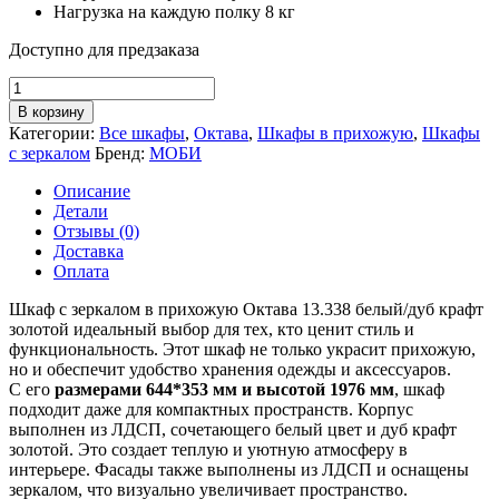
Нагрузка на каждую полку 8 кг
Доступно для предзаказа
Количество
товара
В корзину
Шкаф
Категории:
Все шкафы
,
Октава
,
Шкафы в прихожую
,
Шкафы
для
с зеркалом
Бренд:
МОБИ
одежды
с
Описание
зеркалом
Детали
Октава
Отзывы (0)
13.338
Доставка
белый
Оплата
64*35*197
см
Шкаф с зеркалом в прихожую Октава 13.338 белый/дуб крафт
золотой идеальный выбор для тех, кто ценит стиль и
функциональность. Этот шкаф не только украсит прихожую,
но и обеспечит удобство хранения одежды и аксессуаров.
С его
размерами 644*353 мм и высотой 1976 мм
, шкаф
подходит даже для компактных пространств. Корпус
выполнен из ЛДСП, сочетающего белый цвет и дуб крафт
золотой. Это создает теплую и уютную атмосферу в
интерьере. Фасады также выполнены из ЛДСП и оснащены
зеркалом, что визуально увеличивает пространство.