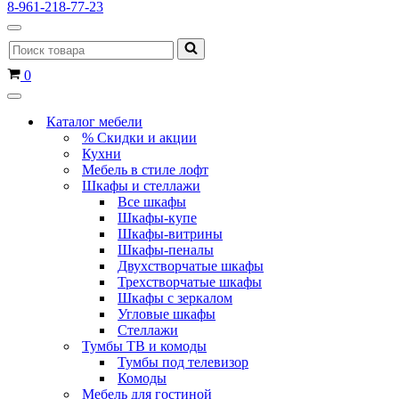
8-961-218-77-23
Меню
Искать...
навигации
Корзина
0
Меню
навигации
Каталог мебели
% Скидки и акции
Кухни
Мебель в стиле лофт
Шкафы и стеллажи
Все шкафы
Шкафы-купе
Шкафы-витрины
Шкафы-пеналы
Двухстворчатые шкафы
Трехстворчатые шкафы
Шкафы с зеркалом
Угловые шкафы
Стеллажи
Тумбы ТВ и комоды
Тумбы под телевизор
Комоды
Мебель для гостиной