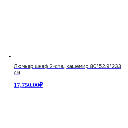
Люмьер шкаф 2-ств., кашемир 80*52.9*233
см
17,750.00
₽