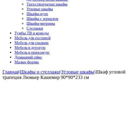
Трехстворчатые шкафы
Угловые шкафы
Шкафы-купе
Шкафы с зеркалом
Шкафы-витрины
Стеллажи
Тумбы ТВ и комоды
Мебель для гостиной
Мебель для спальни
Мебель в детскую
Мебель в прихожую
Домашний офис
Малые формы
Главная
\
Шкафы и стеллажи
\
Угловые шкафы
\
Шкаф угловой
трапеция Люмьер Кашемир 90*90*233 см