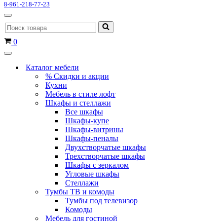
8-961-218-77-23
Меню
Искать...
навигации
Корзина
0
Меню
навигации
Каталог мебели
% Скидки и акции
Кухни
Мебель в стиле лофт
Шкафы и стеллажи
Все шкафы
Шкафы-купе
Шкафы-витрины
Шкафы-пеналы
Двухстворчатые шкафы
Трехстворчатые шкафы
Шкафы с зеркалом
Угловые шкафы
Стеллажи
Тумбы ТВ и комоды
Тумбы под телевизор
Комоды
Мебель для гостиной