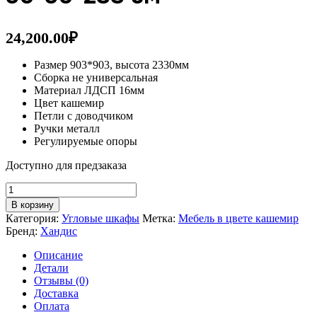
24,200.00
₽
Размер 903*903, высота 2330мм
Сборка не универсальная
Материал ЛДСП 16мм
Цвет кашемир
Петли с доводчиком
Ручки металл
Регулируемые опоры
Доступно для предзаказа
Количество
товара
В корзину
Шкаф
Категория:
Угловые шкафы
Метка:
Мебель в цвете кашемир
угловой
Бренд:
Хандис
трапеция
Люмьер
Описание
Кашемир
Детали
90*90*233
Отзывы (0)
см
Доставка
Оплата