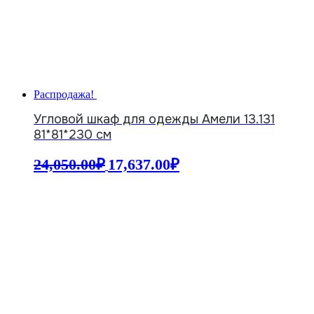
Распродажа!
Угловой шкаф для одежды Амели 13.131
81*81*230 см
Первоначальная
Текущая
24,050.00
₽
17,637.00
₽
цена
цена:
составляла
17,637.00₽.
24,050.00₽.