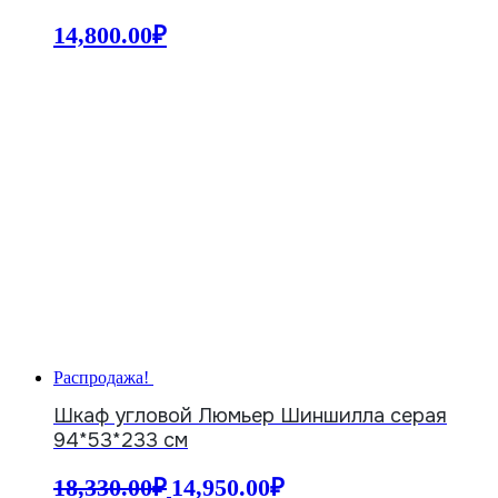
14,800.00
₽
Распродажа!
Шкаф угловой Люмьер Шиншилла серая
94*53*233 см
Первоначальная
Текущая
18,330.00
₽
14,950.00
₽
цена
цена: