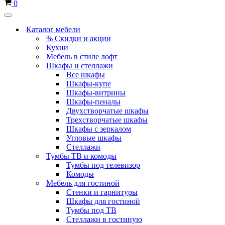
Корзина
0
Меню
навигации
Каталог мебели
% Скидки и акции
Кухни
Мебель в стиле лофт
Шкафы и стеллажи
Все шкафы
Шкафы-купе
Шкафы-витрины
Шкафы-пеналы
Двухстворчатые шкафы
Трехстворчатые шкафы
Шкафы с зеркалом
Угловые шкафы
Стеллажи
Тумбы ТВ и комоды
Тумбы под телевизор
Комоды
Мебель для гостиной
Стенки и гарнитуры
Шкафы для гостиной
Тумбы под ТВ
Стеллажи в гостиную