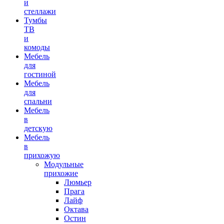
и
стеллажи
Тумбы
ТВ
и
комоды
Мебель
для
гостиной
Мебель
для
спальни
Мебель
в
детскую
Мебель
в
прихожую
Модульные
прихожие
Люмьер
Прага
Лайф
Октава
Остин