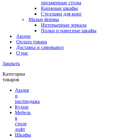
письменные столы
Книжные шкафы
Стеллажи для книг
Малые формы
Интерьерные зеркала
Полки и навесные шкафы
Акции
Оплата товара
Доставка и самовывоз
О нас
Закрыть
Категории
товаров
Акция
и
распродажа
Кухни
Мебель
в
стиле
лофт
Шкафы