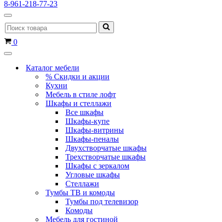
8-961-218-77-23
Меню
Искать...
навигации
Корзина
0
Меню
навигации
Каталог мебели
% Скидки и акции
Кухни
Мебель в стиле лофт
Шкафы и стеллажи
Все шкафы
Шкафы-купе
Шкафы-витрины
Шкафы-пеналы
Двухстворчатые шкафы
Трехстворчатые шкафы
Шкафы с зеркалом
Угловые шкафы
Стеллажи
Тумбы ТВ и комоды
Тумбы под телевизор
Комоды
Мебель для гостиной