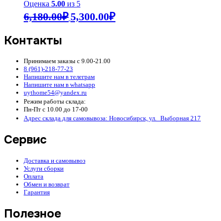
Оценка
5.00
из 5
Первоначальная
Текущая
6,180.00
₽
5,300.00
₽
цена
цена:
составляла
5,300.00₽.
Контакты
6,180.00₽.
Принимаем заказы с 9.00-21.00
8 (961)-218-77-23
Напишите нам в телеграм
Напишите нам в whatsapp
uythome54@yandex.ru
Режим работы склада:
Пн-Пт с 10.00 до 17-00
Адрес склада для самовывоза: Новосибирск, ул. Выборная 217
Сервис
Доставка и самовывоз
Услуги сборки
Оплата
Обмен и возврат
Гарантия
Полезное