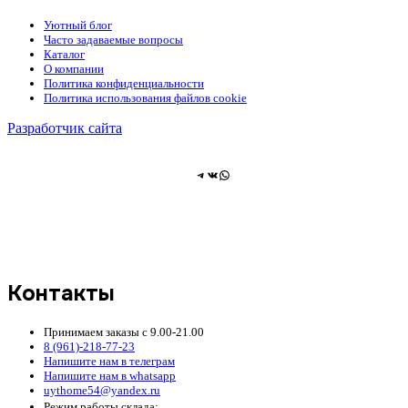
Уютный блог
Часто задаваемые вопросы
Каталог
О компании
Политика конфиденциальности
Политика использования файлов cookie
Разработчик сайта
Telegram
ВКонтакте
WhatsApp
Контакты
Принимаем заказы с 9.00-21.00
8 (961)-218-77-23
Напишите нам в телеграм
Напишите нам в whatsapp
uythome54@yandex.ru
Режим работы склада: