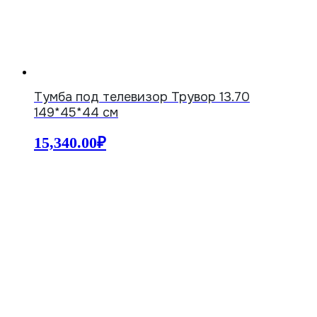
Тумба под телевизор Трувор 13.70
149*45*44 см
15,340.00
₽