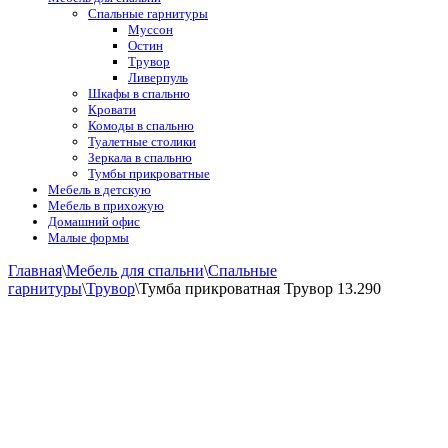
Спальные гарнитуры
Муссон
Остин
Трувор
Ливерпуль
Шкафы в спальню
Кровати
Комоды в спальню
Туалетные столики
Зеркала в спальню
Тумбы прикроватные
Мебель в детскую
Мебель в прихожую
Домашний офис
Малые формы
Главная
\
Мебель для спальни
\
Спальные
гарнитуры
\
Трувор
\
Тумба прикроватная Трувор 13.290