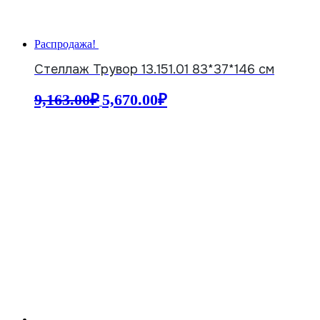
Распродажа!
Стеллаж Трувор 13.151.01 83*37*146 см
Первоначальная
Текущая
9,163.00
₽
5,670.00
₽
цена
цена:
составляла
5,670.00₽.
9,163.00₽.