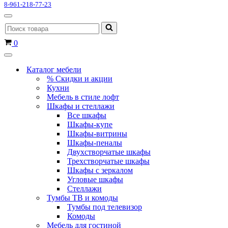
8-961-218-77-23
Меню
Искать...
навигации
Корзина
0
Меню
навигации
Каталог мебели
% Скидки и акции
Кухни
Мебель в стиле лофт
Шкафы и стеллажи
Все шкафы
Шкафы-купе
Шкафы-витрины
Шкафы-пеналы
Двухстворчатые шкафы
Трехстворчатые шкафы
Шкафы с зеркалом
Угловые шкафы
Стеллажи
Тумбы ТВ и комоды
Тумбы под телевизор
Комоды
Мебель для гостиной