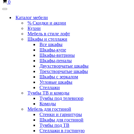
Корзина
0
Меню
навигации
Каталог мебели
% Скидки и акции
Кухни
Мебель в стиле лофт
Шкафы и стеллажи
Все шкафы
Шкафы-купе
Шкафы-витрины
Шкафы-пеналы
Двухстворчатые шкафы
Трехстворчатые шкафы
Шкафы с зеркалом
Угловые шкафы
Стеллажи
Тумбы ТВ и комоды
Тумбы под телевизор
Комоды
Мебель для гостиной
Стенки и гарнитуры
Шкафы для гостиной
Тумбы под ТВ
Стеллажи в гостиную