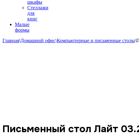
шкафы
Стеллажи
для
книг
Малые
формы
Главная
\
Домашний офис
\
Компьютерные и письменные столы
\
П
Письменный стол Лайт 03.