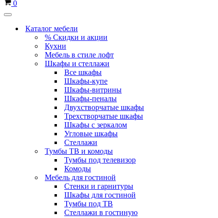
Корзина
0
Меню
навигации
Каталог мебели
% Скидки и акции
Кухни
Мебель в стиле лофт
Шкафы и стеллажи
Все шкафы
Шкафы-купе
Шкафы-витрины
Шкафы-пеналы
Двухстворчатые шкафы
Трехстворчатые шкафы
Шкафы с зеркалом
Угловые шкафы
Стеллажи
Тумбы ТВ и комоды
Тумбы под телевизор
Комоды
Мебель для гостиной
Стенки и гарнитуры
Шкафы для гостиной
Тумбы под ТВ
Стеллажи в гостиную