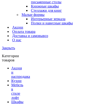
письменные столы
Книжные шкафы
Стеллажи для книг
Малые формы
Интерьерные зеркала
Полки и навесные шкафы
Акции
Оплата товара
Доставка и самовывоз
О нас
Закрыть
Категории
товаров
Акция
и
распродажа
Кухни
Мебель
в
стиле
лофт
Шкафы