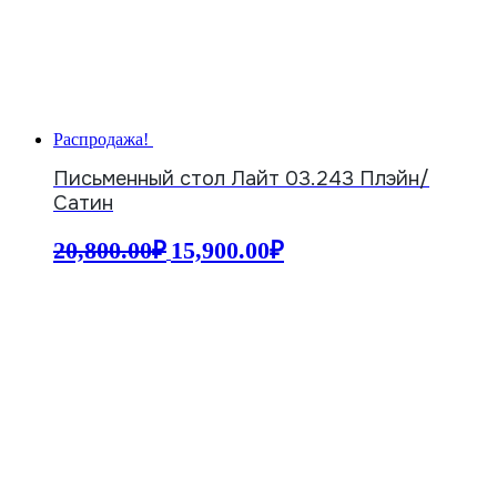
Распродажа!
Письменный стол Лайт 03.243 Плэйн/
Сатин
Первоначальная
Текущая
20,800.00
₽
15,900.00
₽
цена
цена:
составляла
15,900.00₽.
20,800.00₽.