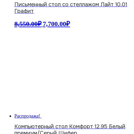
Письменный стол со стеллажом Лайт 10.01
Графит
Первоначальная
Текущая
8,550.00
₽
7,700.00
₽
цена
цена:
составляла
7,700.00₽.
8,550.00₽.
Распродажа!
Компьютерный стол Комфорт 12.95 Белый
премиум/Серый Шифер