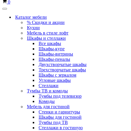
Корзина
0
Меню
навигации
Каталог мебели
% Скидки и акции
Кухни
Мебель в стиле лофт
Шкафы и стеллажи
Все шкафы
Шкафы-купе
Шкафы-витрины
Шкафы-пеналы
Двухстворчатые шкафы
Трехстворчатые шкафы
Шкафы с зеркалом
Угловые шкафы
Стеллажи
Тумбы ТВ и комоды
Тумбы под телевизор
Комоды
Мебель для гостиной
Стенки и гарнитуры
Шкафы для гостиной
Тумбы под ТВ
Стеллажи в гостиную