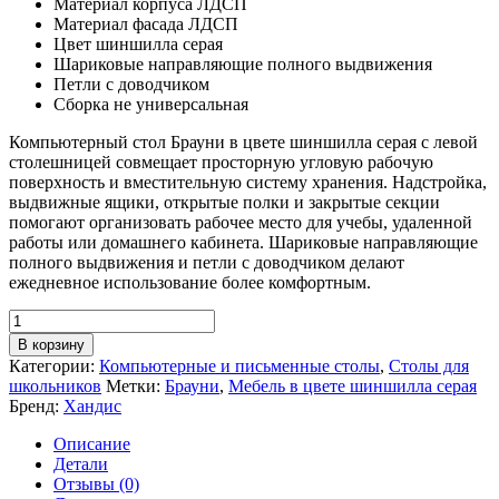
Материал корпуса ЛДСП
Материал фасада ЛДСП
Цвет шиншилла серая
Шариковые направляющие полного выдвижения
Петли с доводчиком
Сборка не универсальная
Компьютерный стол Брауни в цвете шиншилла серая с левой
столешницей совмещает просторную угловую рабочую
поверхность и вместительную систему хранения. Надстройка,
выдвижные ящики, открытые полки и закрытые секции
помогают организовать рабочее место для учебы, удаленной
работы или домашнего кабинета. Шариковые направляющие
полного выдвижения и петли с доводчиком делают
ежедневное использование более комфортным.
Количество
товара
В корзину
Компьютерный
Категории:
Компьютерные и письменные столы
,
Столы для
стол
школьников
Метки:
Брауни
,
Мебель в цвете шиншилла серая
Брауни
Бренд:
Хандис
шиншилла,
левый
Описание
Детали
Отзывы (0)