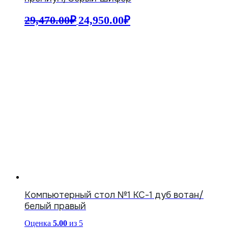
Первоначальная
Текущая
29,470.00
₽
24,950.00
₽
цена
цена:
составляла
24,950.00₽.
29,470.00₽.
Компьютерный стол №1 КС-1 дуб вотан/
белый правый
Оценка
5.00
из 5