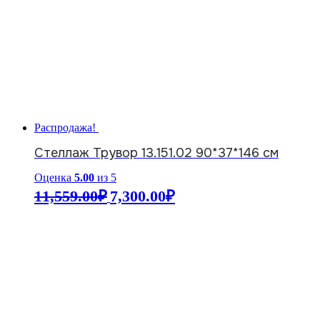
Распродажа!
Стеллаж Трувор 13.151.02 90*37*146 см
Оценка
5.00
из 5
Первоначальная
Текущая
11,559.00
₽
7,300.00
₽
цена
цена:
составляла
7,300.00₽.
11,559.00₽.