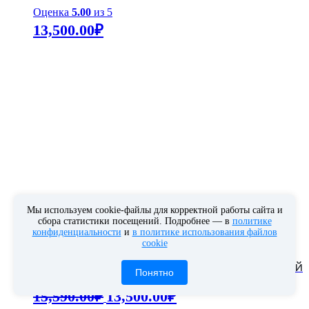
Оценка
5.00
из 5
13,500.00
₽
Мы используем cookie‑файлы для корректной работы сайта и
сбора статистики посещений. Подробнее — в
политике
конфиденциальности
и
в политике использования файлов
Распродажа!
cookie
Письменный стол Лайт 03.245 темно-серый
Понятно
Первоначальная
Текущая
15,590.00
₽
13,500.00
₽
цена
цена: