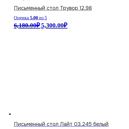
Письменный стол Трувор 12.98
Оценка
5.00
из 5
Первоначальная
Текущая
6,180.00
₽
5,300.00
₽
цена
цена:
составляла
5,300.00₽.
6,180.00₽.
Письменный стол Лайт 03.245 белый