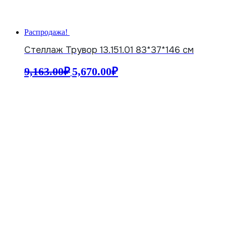
Распродажа!
Стеллаж Трувор 13.151.01 83*37*146 см
Первоначальная
Текущая
9,163.00
₽
5,670.00
₽
цена
цена:
составляла
5,670.00₽.
9,163.00₽.